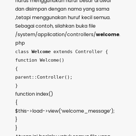
harus menggunakan huruf besar di awal
dan disimpan dengan nama yang sama
,tetapi menggunakan huruf kecil semua.
Sebagai contoh, silahkan buka file
/system/application/controllers/
welcome
.
php
class
Welcome
extends Controller {
function Welcome()
{
parent::Controller();
}
function index()
{
$this->load->view(’welcome_message’);
}
}